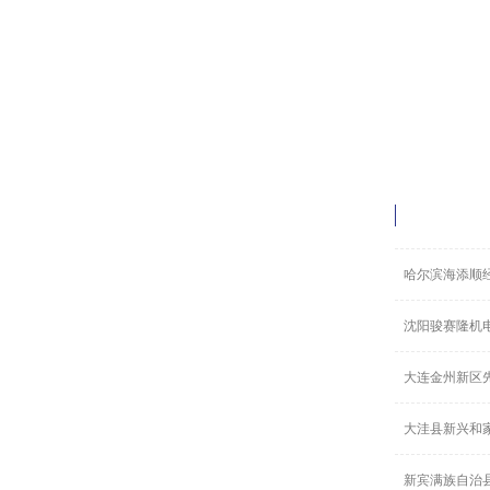
哈尔滨海添顺
沈阳骏赛隆机
大连金州新区
大洼县新兴和
新宾满族自治