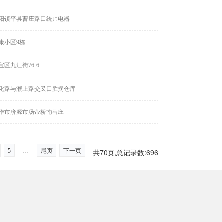
阳镇平县曹庄路口统帅电器
康小区9栋
区九江街76-6
化路与濮上路交叉口胜拐仓库
作市济源市汤帝桥南马庄
共70页,总记录数:696
5
尾页
下一页