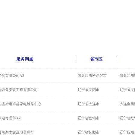
服务网点
省市区
经贸有限公司A2
黑龙江省哈尔滨市
黑龙江省
电设备安装工程有限公司
辽宁省沈阳市
辽宁省沈
先进街道卓越家电维修中心
辽宁省大连市
大连金州
家电修理部XZ
辽宁省盘锦市
辽宁省盘
县南杂木鑫源电器商行
辽宁省抚顺市
辽宁抚顺