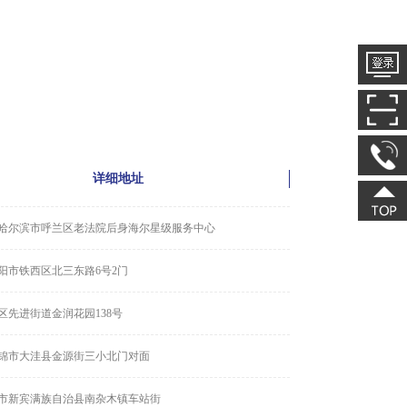
详细地址
哈尔滨市呼兰区老法院后身海尔星级服务中心
阳市铁西区北三东路6号2门
区先进街道金润花园138号
锦市大洼县金源街三小北门对面
市新宾满族自治县南杂木镇车站街