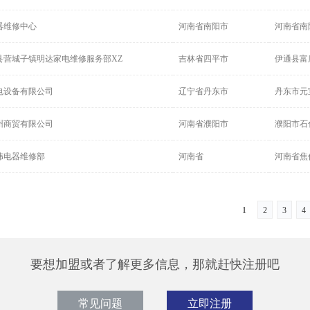
器维修中心
河南省南阳市
河南省南
县营城子镇明达家电维修服务部XZ
吉林省四平市
伊通县富
电设备有限公司
辽宁省丹东市
丹东市元宝
州商贸有限公司
河南省濮阳市
濮阳市石
伟电器维修部
河南省
河南省焦
1
2
3
4
要想加盟或者了解更多信息，那就赶快注册吧
常见问题
立即注册