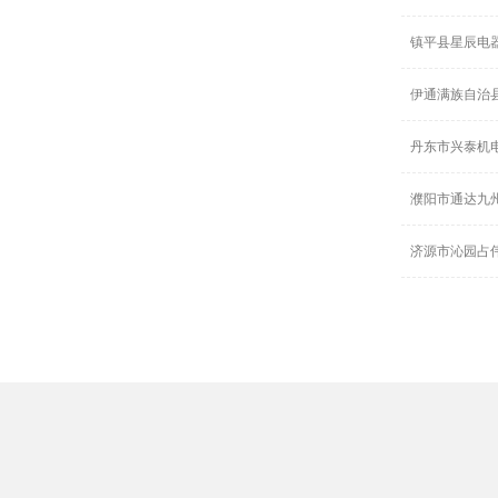
镇平县星辰电
伊通满族自治
丹东市兴泰机
濮阳市通达九
济源市沁园占